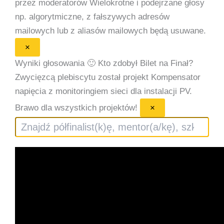
przez moderatorów
Wielokrotne i podejrzane głosy
np. algorytmiczne, z fałszywych adresów
mailowych lub z aliasów mailowych będą usuwane.
×
Wyniki głosowania 🙂
Kto zdobył Bilet na Finał?
Zwycięzcą plebiscytu został projekt Kompensator
napięcia z monitoringiem sieci dla instalacji PV.
Brawo dla wszystkich projektów!
×
Szukaj