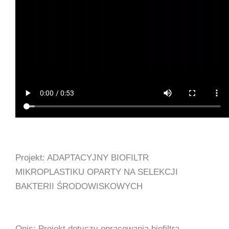
Projekt: ADAPTACYJNY BIOFILTR
MIKROPLASTIKU OPARTY NA SELEKCJI
BAKTERII ŚRODOWISKOWYCH
Opis: Projekt dotyczy opracowania biofiltra