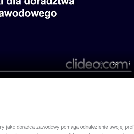
tóry jako doradca zawodowy pomaga odnalezienie swojej pro