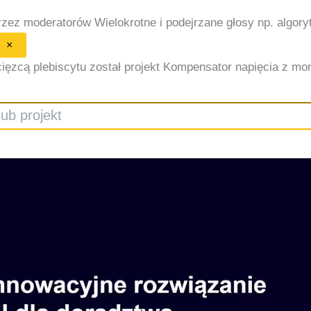
przez moderatorów
Wielokrotne i podejrzane głosy np. algor
×
ięzcą plebiscytu został projekt Kompensator napięcia z monit