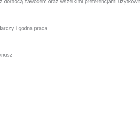
i z doradcą zawodem oraz wszelkimi preferencjami użytkown
arczy i godna praca
Janusz