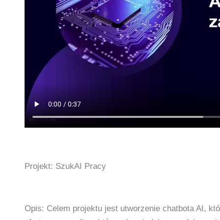
Projekt: SzukAI Pracy
Opis: Celem projektu jest utworzenie chatbota AI, k