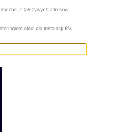
ytmiczne, z fałszywych adresów
oringiem sieci dla instalacji PV.