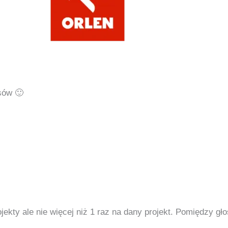
sów 🙂
kty ale nie więcej niż 1 raz na dany projekt. Pomiędzy gł