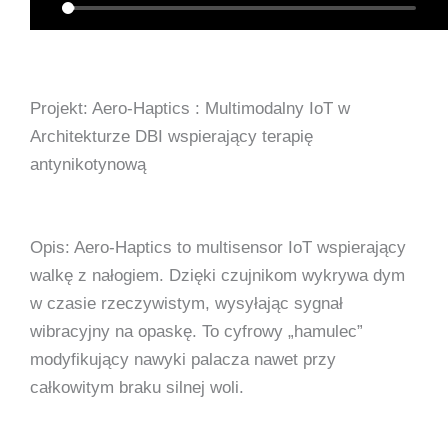
Projekt: Aero-Haptics : Multimodalny IoT w
Architekturze DBI wspierający terapię
antynikotynową
Opis: Aero-Haptics to multisensor IoT wspierający
walkę z nałogiem. Dzięki czujnikom wykrywa dym
w czasie rzeczywistym, wysyłając sygnał
wibracyjny na opaskę. To cyfrowy „hamulec”
modyfikujący nawyki palacza nawet przy
całkowitym braku silnej woli.