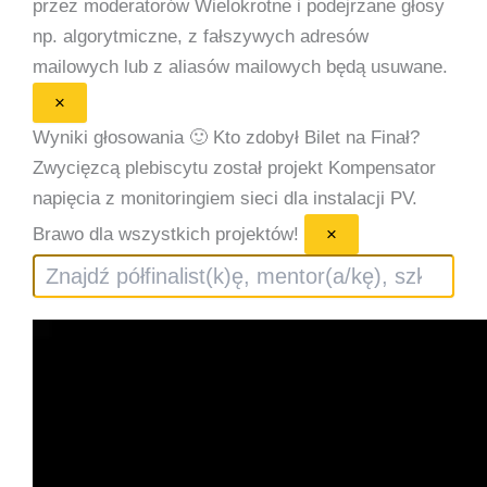
przez moderatorów
Wielokrotne i podejrzane głosy
np. algorytmiczne, z fałszywych adresów
mailowych lub z aliasów mailowych będą usuwane.
×
Wyniki głosowania 🙂
Kto zdobył Bilet na Finał?
Zwycięzcą plebiscytu został projekt Kompensator
napięcia z monitoringiem sieci dla instalacji PV.
Brawo dla wszystkich projektów!
×
Szukaj