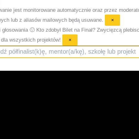
anie jest monitorowane automatycznie oraz przez moderat
ych lub z aliasów mailowych będą usuwane.
×
 głosowania 🙂
Kto zdobył Bilet na Finał? Zwycięzcą plebisc
dla wszystkich projektów!
×