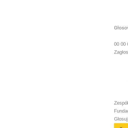
Głosow
00
00
Zagłos
Zespół
Funda
Głosu