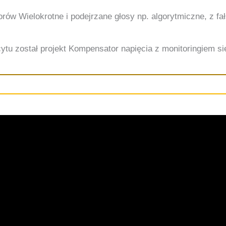
orów
Wielokrotne i podejrzane głosy np. algorytmiczne, z 
ytu został projekt Kompensator napięcia z monitoringiem siec