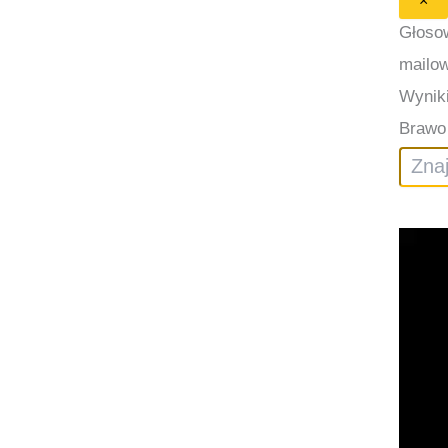
×
Głosow
mailow
Wyniki
Brawo 
Szukaj