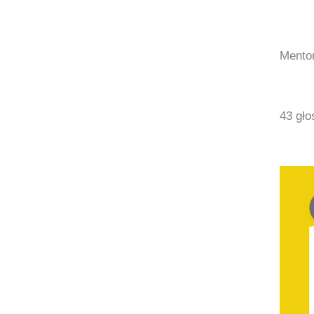
Mentor
43 gło