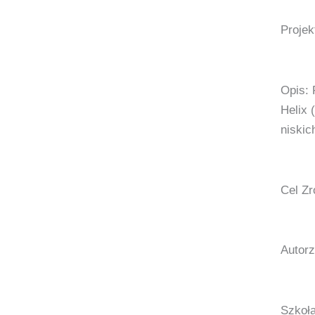
Projek
Opis: 
Helix 
niskic
Cel Zr
Autorz
Szkoła