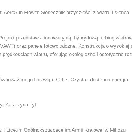
t: AeroSun Flower-Słonecznik przyszłości z wiatru i słońca
Projekt przedstawia innowacyjną, hybrydową turbinę wiatro
(VAWT) oraz panele fotowoltaiczne. Konstrukcja o wysokiej
h prędkościach wiatru, oferując ekologiczne i estetyczne ro
ównoważonego Rozwoju: Cel 7. Czysta i dostępna energia
y: Katarzyna Tyl
: I Liceum Ogólnokształcące im.Armii Krajowej w Miliczu