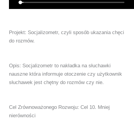
Projekt: Socjalizometr, czyli sposób ukazania chęci
do rozmów.
Opis: Socjalizometr to nakładka na słuchawki
nauszne która informuje otoczenie czy użytkownik
słuchawek jest chętny do rozmów czy nie.
Cel Zrównoważonego Rozwoju: Cel 10. Mniej
nierówności