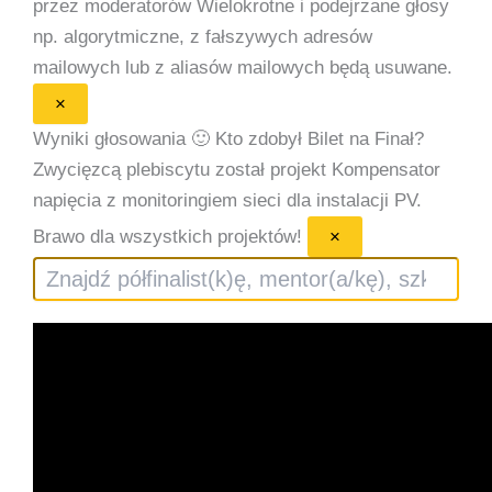
przez moderatorów
Wielokrotne i podejrzane głosy
np. algorytmiczne, z fałszywych adresów
mailowych lub z aliasów mailowych będą usuwane.
×
Wyniki głosowania 🙂
Kto zdobył Bilet na Finał?
Zwycięzcą plebiscytu został projekt Kompensator
napięcia z monitoringiem sieci dla instalacji PV.
Brawo dla wszystkich projektów!
×
Szukaj