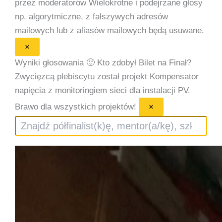
przez moderatorów
Wielokrotne i podejrzane głosy
np. algorytmiczne, z fałszywych adresów
mailowych lub z aliasów mailowych będą usuwane.
×
Wyniki głosowania 🙂
Kto zdobył Bilet na Finał?
Zwycięzcą plebiscytu został projekt Kompensator
napięcia z monitoringiem sieci dla instalacji PV.
Brawo dla wszystkich projektów!
×
Szukaj