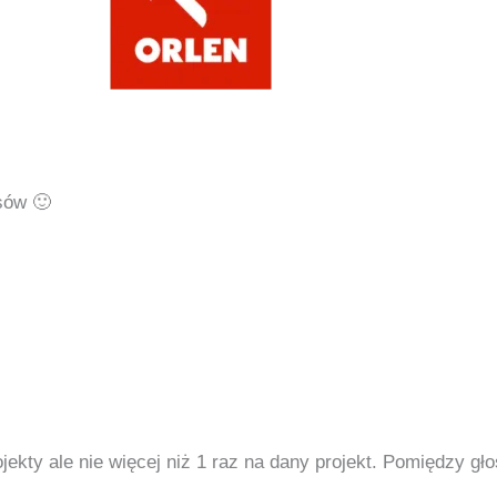
sów 🙂
kty ale nie więcej niż 1 raz na dany projekt. Pomiędzy gł