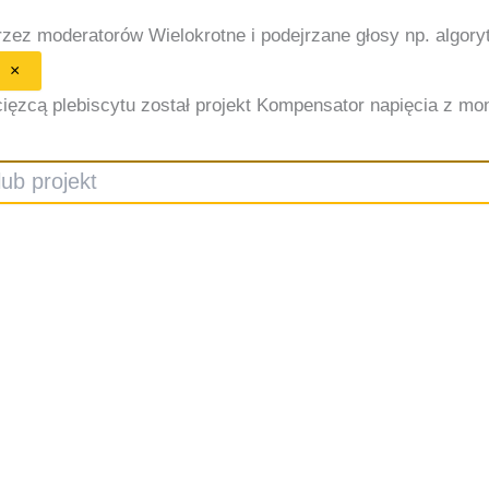
przez moderatorów
Wielokrotne i podejrzane głosy np. algor
×
ięzcą plebiscytu został projekt Kompensator napięcia z monit