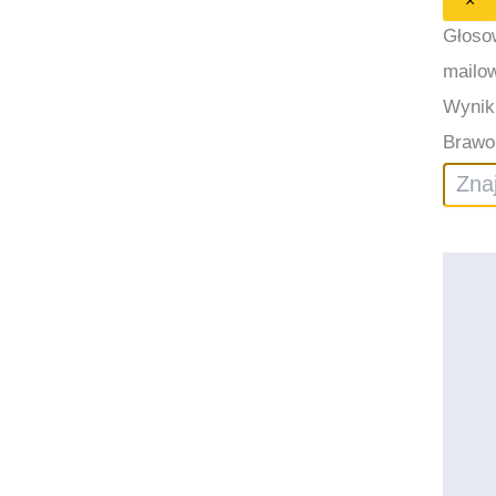
×
Głoso
mailo
Wynik
Brawo 
Szukaj