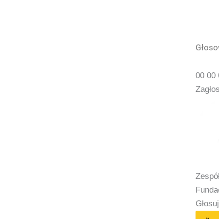
Głosow
00
00
Zagło
Zespół
Funda
Głosu