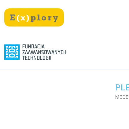
Przejdź
treści
do
treści
PLE
MECE