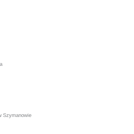
a
 w Szymanowie