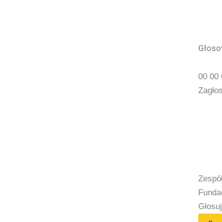
Głosow
00
00
Zagło
Zespół
Funda
Głosu