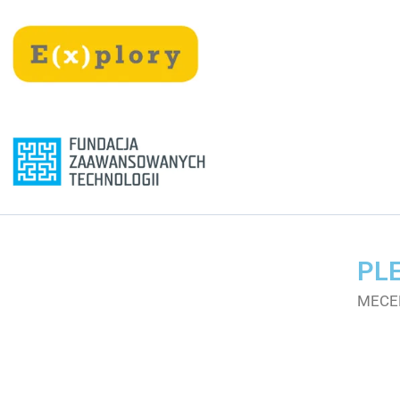
Przejdź
treści
do
treści
PLE
MECE