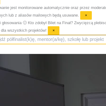
wanie jest monitorowane automatycznie oraz przez modera
wych lub z aliasów mailowych będą usuwane.
×
i głosowania 🙂
Kto zdobył Bilet na Finał? Zwycięzcą plebisc
dla wszystkich projektów!
×