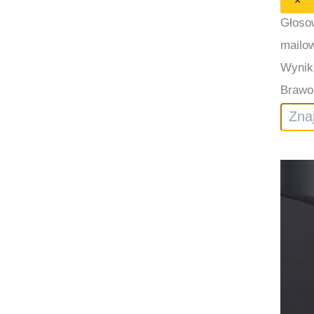
×
Głoso
mailo
Wynik
Brawo 
Szukaj