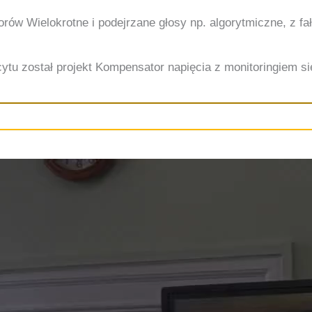
torów
Wielokrotne i podejrzane głosy np. algorytmiczne, z 
ytu został projekt Kompensator napięcia z monitoringiem siec