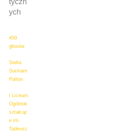
tyczn
ych
459
głosów
Stella
Surinam
Paltoo
I Liceum
Ogólnok
ształcąc
e im.
Tadeusz