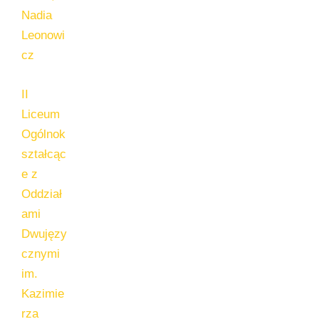
Nadia
Leonowi
cz
II
Liceum
Ogólnok
ształcąc
e z
Oddział
ami
Dwujęzy
cznymi
im.
Kazimie
rza