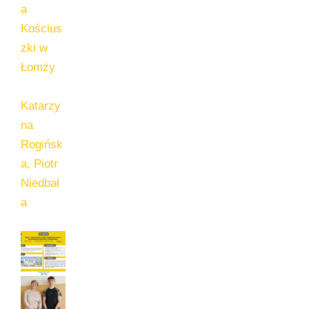
a
Kościus
zki w
Łomży
Katarzy
na
Rogińsk
a, Piotr
Niedbał
a