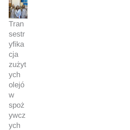
Tran
sestr
yfika
cja
zużyt
ych
olejó
w
spoż
ywcz
ych