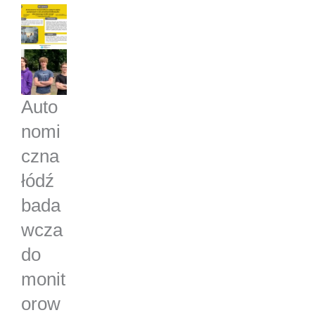
Auto
nomi
czna
łódź
bada
wcza
do
monit
orow