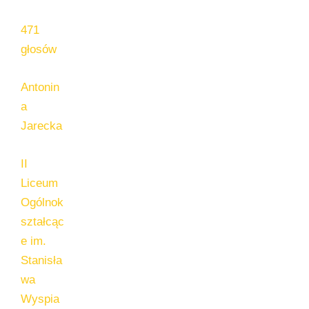
471
głosów
Antonin
a
Jarecka
II
Liceum
Ogólnok
ształcąc
e im.
Stanisła
wa
Wyspia