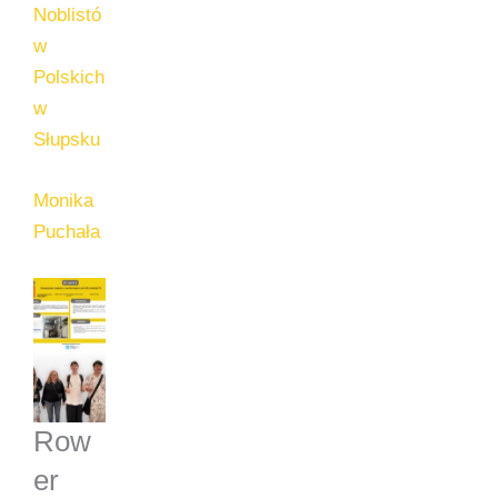
Noblistó
w
Polskich
w
Słupsku
Monika
Puchała
Row
er