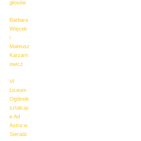
głosów
Barbara
Więcek
i
Mateusz
Karzarn
owicz
VI
Liceum
Ogólnok
ształcąc
e Ad
Astra w
Sieradz