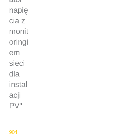
napię
cia z
monit
oringi
em
sieci
dla
instal
acji
PV"
904