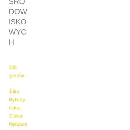
ŚRO
DOW
ISKO
WYC
H
509
głosów
Julia
Rybczy
ńska,
Oliwia
Nędzare