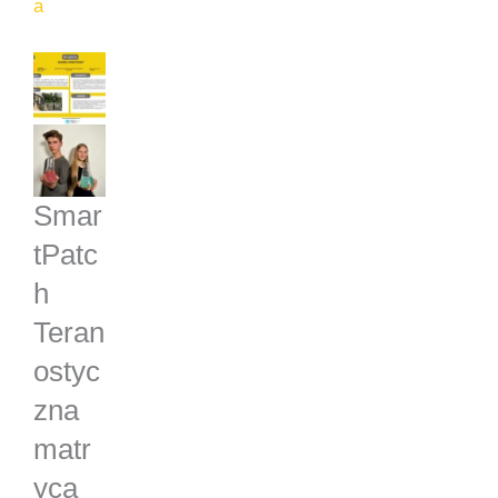
a​
Smar
tPatc
h
Teran
ostyc
zna
matr
yca