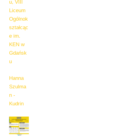
u, VIII
Liceum
Ogólnok
ształcąc
e im.
KEN w
Gdańsk
u
Hanna
Szulma
n -
Kudrin