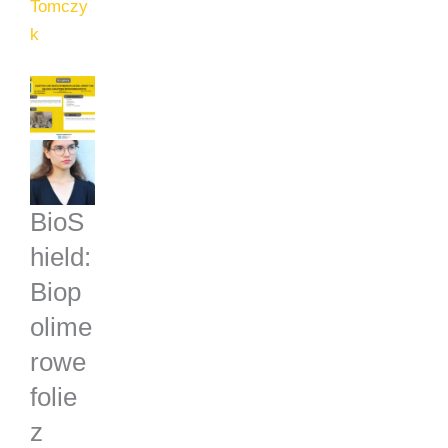
Tomczy
k
BioS
hield:
Biop
olime
rowe
folie
z