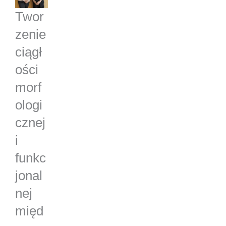
Twor
zenie
ciągł
ości
morf
ologi
cznej
i
funkc
jonal
nej
międ