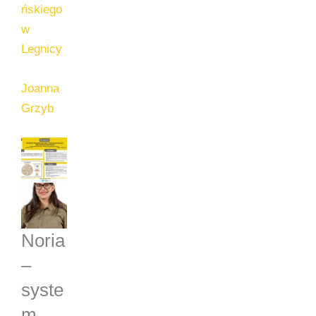
ńskiego
w
Legnicy
Joanna
Grzyb
Noria
–
syste
m