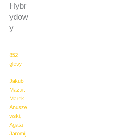
Hybr
ydow
y
852
głosy
Jakub
Mazur,
Marek
Anusze
wski,
Agata
Jaromij