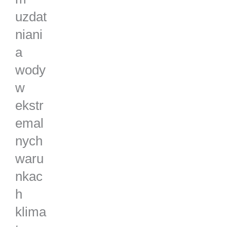
uzdat
niani
a
wody
w
ekstr
emal
nych
waru
nkac
h
klima