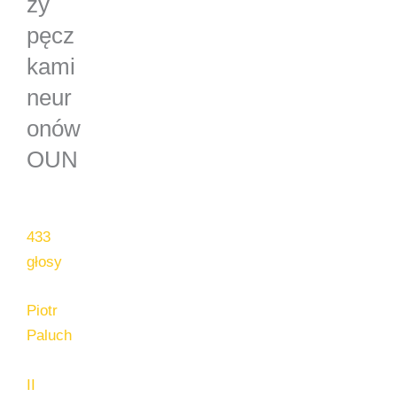
zy
pęcz
kami
neur
onów
OUN
433
głosy
Piotr
Paluch
II