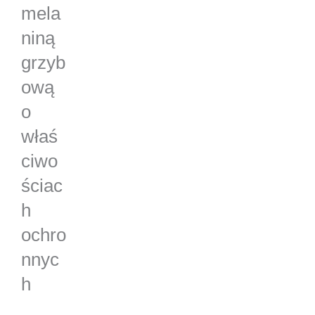
mela
niną
grzyb
ową
o
właś
ciwo
ściac
h
ochro
nnyc
h