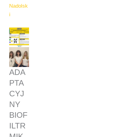
Nadolsk
i
ADA
PTA
CYJ
NY
BIOF
ILTR
MIK