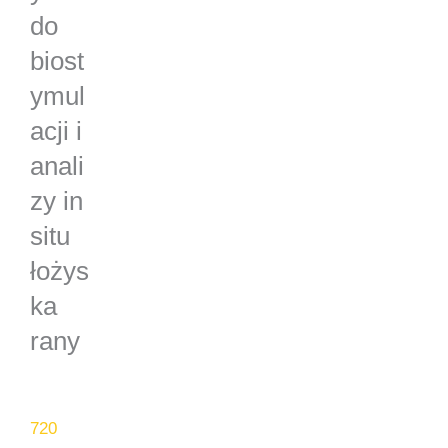
do
biost
ymul
acji i
anali
zy in
situ
łożys
ka
rany
720