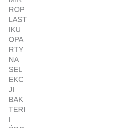
ROP
LAST
IKU
OPA
RTY
NA
SEL
EKC
JI
BAK
TERI
I