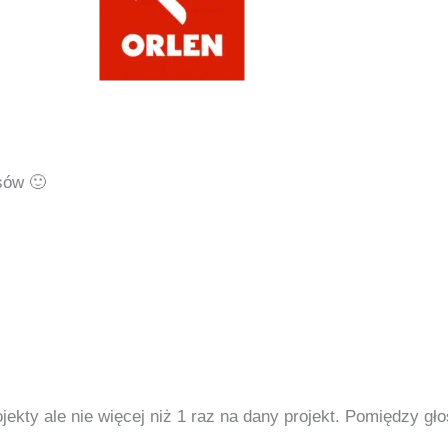
sów 🙂
kty ale nie więcej niż 1 raz na dany projekt. Pomiędzy gł