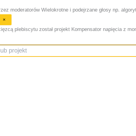
przez moderatorów
Wielokrotne i podejrzane głosy np. algor
×
ięzcą plebiscytu został projekt Kompensator napięcia z monit